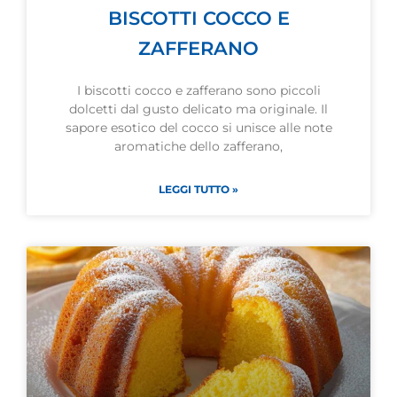
BISCOTTI COCCO E
ZAFFERANO
I biscotti cocco e zafferano sono piccoli
dolcetti dal gusto delicato ma originale. Il
sapore esotico del cocco si unisce alle note
aromatiche dello zafferano,
LEGGI TUTTO »