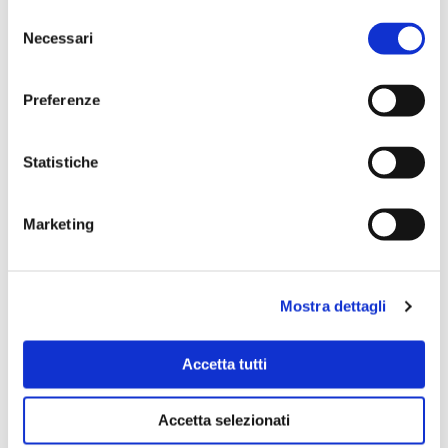
oppure premere "Seleziona i cookies". Per
Selezione
un'esperienza migliore ti consigliamo di premere
CROSTATA AL LIMONE
Necessari
del
"Accetta tutti".
consenso
Dal perfetto equilibrio tra dolcezza e
Preferenze
freschezza nasce la crostata zafferano e
limone, un dessert raffinato e profumatissimo.
La base di frolla friabile racchiude una
Statistiche
LEGGI TUTTO »
Marketing
1
2
3
…
13
Mostra dettagli
Accetta tutti
Accetta selezionati