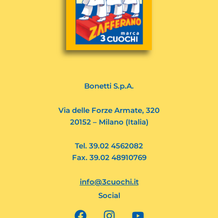
Bonetti S.p.A.
Via delle Forze Armate, 320
20152 – Milano (Italia)
Tel. 39.02 4562082
Fax. 39.02 48910769
info@3cuochi.it
Social
F
I
Y