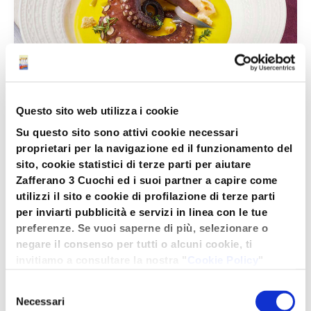
Questo sito web utilizza i cookie
Su questo sito sono attivi cookie necessari
proprietari per la navigazione ed il funzionamento del
sito, cookie statistici di terze parti per aiutare
Zafferano 3 Cuochi ed i suoi partner a capire come
News e press
utilizzi il sito e cookie di profilazione di terze parti
Polpo su crema di patate allo zafferano
per inviarti pubblicità e servizi in linea con le tue
Luca
/
3 Luglio 2023
preferenze. Se vuoi saperne di più, selezionare o
negare il consenso per tutti o alcuni cookie, ti
Polpo su crema di patate allo zafferano Un
invitiamo a consultare la nostra "
Cookie Policy
"
secondo incredibile che stupirà i vostri ospiti. La
oppure premere "Seleziona i cookies". Per
croccantezza del polpo
Selezione
un'esperienza migliore ti consigliamo di premere
Necessari
del
"Accetta tutti".