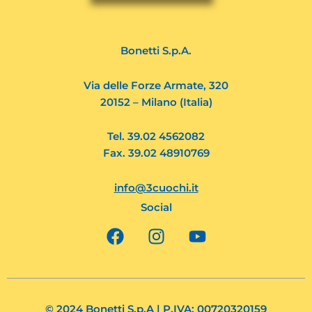
Bonetti S.p.A.
Via delle Forze Armate, 320
20152 – Milano (Italia)
Tel. 39.02 4562082
Fax. 39.02 48910769
info@3cuochi.it
Social
F
I
Y
a
n
o
c
s
u
e
t
t
b
a
u
o
g
b
© 2024 Bonetti S.p.A | P.IVA: 00720320159