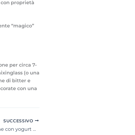
 con proprietà
iente “magico”
one per circa 7-
ixinglass (o una
e di bitter e
decorate con una
SUCCESSIVO
Tartare di salmone con yogurt greco allo Zafferano