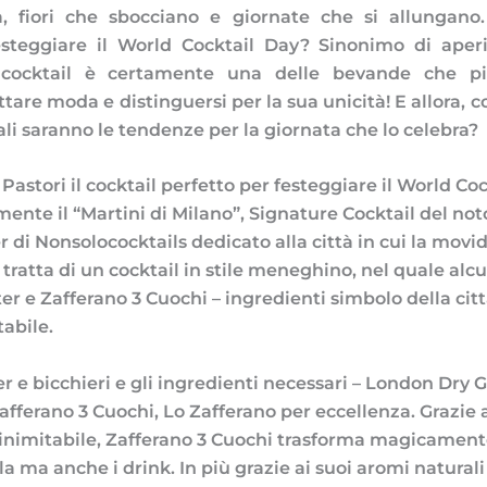
na, fiori che sbocciano e giornate che si allungano
esteggiare il World Cocktail Day? Sinonimo di aperit
 cocktail è certamente una delle bevande che p
ttare moda e distinguersi per la sua unicità! E allora, c
li saranno le tendenze per la giornata che lo celebra?
astori il cocktail perfetto per festeggiare il World Cock
ente il “Martini di Milano”, Signature Cocktail del no
r di Nonsolococktails dedicato alla città in cui la mov
 tratta di un cocktail in stile meneghino, nel quale al
ter e Zafferano 3 Cuochi – ingredienti simbolo della cit
abile.
 e bicchieri e gli ingredienti necessari – London Dry Gi
fferano 3 Cuochi, Lo Zafferano per eccellenza. Grazie 
 inimitabile, Zafferano 3 Cuochi trasforma magicamente
ola ma anche i drink. In più grazie ai suoi aromi naturali