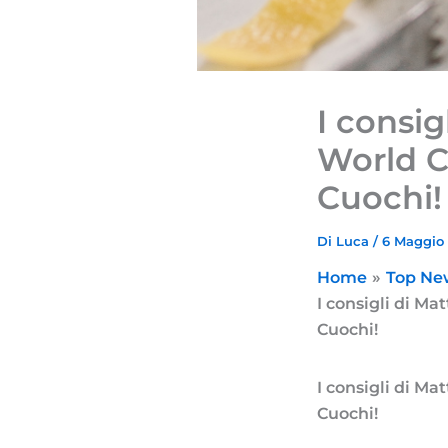
I consig
World C
Cuochi!
Di
Luca
/
6 Maggio
Home
Top Ne
I consigli di Ma
Cuochi!
I consigli di Ma
Cuochi!