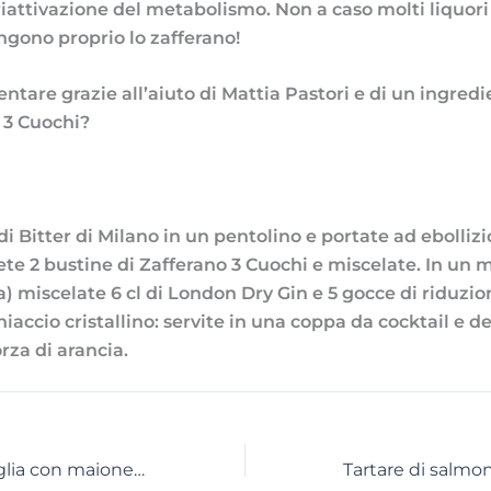
riattivazione del metabolismo. Non a caso molti liquori
ngono proprio lo zafferano!
ntare grazie all’aiuto di Mattia Pastori e di un ingred
 3 Cuochi?
i Bitter di Milano in un pentolino e portate ad ebollizi
te 2 bustine di Zafferano 3 Cuochi e miscelate. In un m
) miscelate 6 cl di London Dry Gin e 5 gocce di riduzion
iaccio cristallino: servite in una coppa da cocktail e 
rza di arancia.
Quadrotti di sfoglia con maionese allo Zafferano