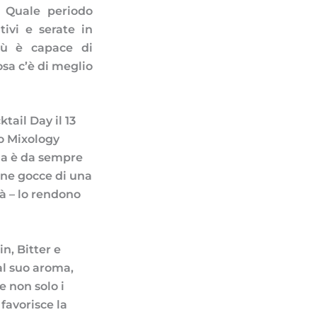
. Quale periodo
ivi e serate in
iù è capace di
osa c’è di meglio
tail Day il 13
to Mixology
ida è da sempre
cune gocce di una
tà – lo rendono
n, Bitter e
al suo aroma,
 non solo i
 favorisce la