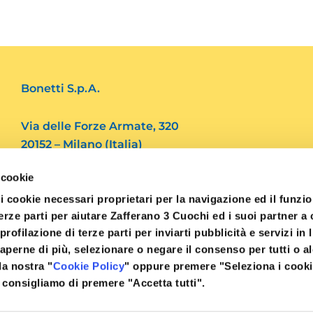
Bonetti S.p.A.
Via delle Forze Armate, 320
20152 – Milano (Italia)
 cookie
Tel. 39.02 4562082
i cookie necessari proprietari per la navigazione ed il funz
Fax. 39.02 48910769
 terze parti per aiutare Zafferano 3 Cuochi ed i suoi partner 
i profilazione di terze parti per inviarti pubblicità e servizi in 
info@3cuochi.it
aperne di più, selezionare o negare il consenso per tutti o a
la nostra "
Cookie Policy
" oppure premere "Seleziona i cooki
 consigliamo di premere "Accetta tutti".