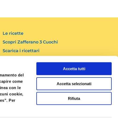
Le ricette
Scopri Zafferano 3 Cuochi
Scarica i ricettari
Contatti
Accetta tutti
Social
ionamento del
F
I
Y
a capire come
Accetta selezionati
a
n
o
linea con le
c
s
u
lcuni cookie,
e
t
t
Rifiuta
es". Per
b
a
u
o
g
b