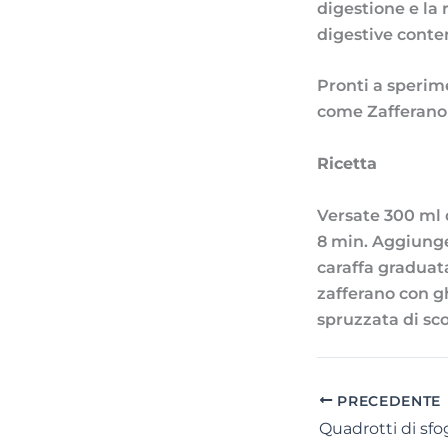
digestione e la 
digestive conte
Pronti a sperime
come Zafferano
Ricetta
Versate 300 ml d
8 min. Aggiunge
caraffa graduata
zafferano con gh
spruzzata di sco
PRECEDENTE