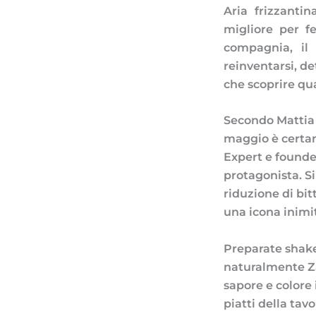
Aria frizzanti
migliore per f
compagnia, il
reinventarsi, de
che scoprire qua
Secondo Mattia P
maggio è certam
Expert e founde
protagonista. Si
riduzione di bit
una icona inimit
Preparate shaker
naturalmente Za
sapore e colore
piatti della tav