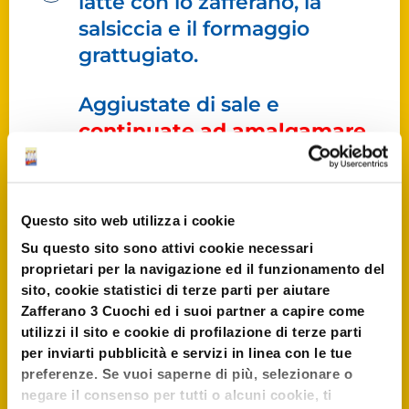
latte con lo zafferano, la
salsiccia e il formaggio
grattugiato.
Aggiustate di sale e
continuate ad amalgamare
gli ingredienti fino ad
ottenere un
composto
omogeneo
, poi formate delle
Questo sito web utilizza i cookie
palline e
cuocete in acqua
Su questo sito sono attivi cookie necessari
bollente e salata per 15
proprietari per la navigazione ed il funzionamento del
minuti
.
sito, cookie statistici di terze parti per aiutare
Zafferano 3 Cuochi ed i suoi partner a capire come
utilizzi il sito e cookie di profilazione di terze parti
Scolate e servite
con il
burro
per inviarti pubblicità e servizi in linea con le tue
che avrete precedentemente
preferenze. Se vuoi saperne di più, selezionare o
fuso.
negare il consenso per tutti o alcuni cookie, ti