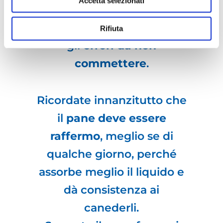
Accetta selezionati
che risultino
troppo
asciutti
. Ecco quali sono
Rifiuta
gli
errori da non
commettere
.
Ricordate innanzitutto che
il
pane deve essere
raffermo
, meglio se di
qualche giorno, perché
assorbe meglio il liquido e
dà consistenza ai
canederli.