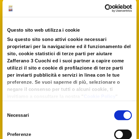
acqua calda.
Lasciate cuocere
fino ad
ottenere un composto
Questo sito web utilizza i cookie
sciropposo.
Su questo sito sono attivi cookie necessari
proprietari per la navigazione ed il funzionamento del
sito, cookie statistici di terze parti per aiutare
A questo punto
unite i
Zafferano 3 Cuochi ed i suoi partner a capire come
molluschi
lasciandoli
utilizzi il sito e cookie di profilazione di terze parti
insaporire qualche minuto.
per inviarti pubblicità e servizi in linea con le tue
preferenze. Se vuoi saperne di più, selezionare o
negare il consenso per tutti o alcuni cookie, ti
Togliete dal fuoco e
invitiamo a consultare la nostra "
Cookie Policy
"
distribuite 4 capesante per
oppure premere "Seleziona i cookies". Per
ogni valva
e coprite con il
Selezione
un'esperienza migliore ti consigliamo di premere
Necessari
del
sughetto rimasto.
"Accetta tutti".
consenso
Preferenze