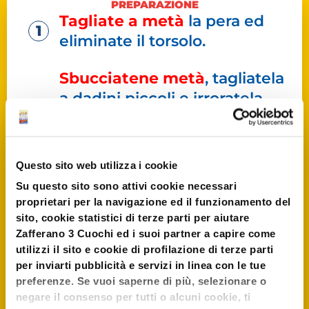
PREPARAZIONE
Tagliate a metà
la pera ed
eliminate il torsolo.
Sbucciatene metà
, tagliatela
a dadini piccoli e irroratela
con il succo di limone; l’altra
metà tagliatela a fettine sottili
e
bagnatela con il succo di
Questo sito web utilizza i cookie
limone
.
Su questo sito sono attivi cookie necessari
proprietari per la navigazione ed il funzionamento del
Mettete in una ciotola
il
sito, cookie statistici di terze parti per aiutare
gorgonzola, il mascarpone e lo
Zafferano 3 Cuochi ed i suoi partner a capire come
utilizzi il sito e cookie di profilazione di terze parti
zafferano sciolto in poco latte
per inviarti pubblicità e servizi in linea con le tue
caldo.
preferenze. Se vuoi saperne di più, selezionare o
negare il consenso per tutti o alcuni cookie, ti