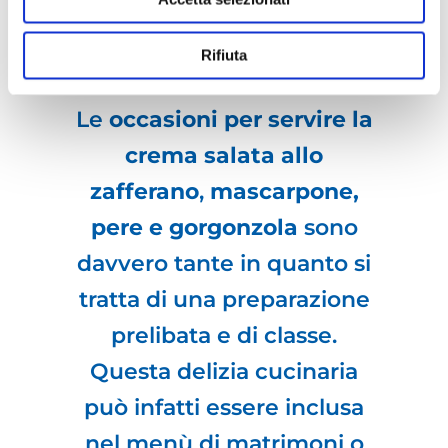
CONSIGLIA
Rifiuta
Le
occasioni per servire la
crema salata allo
zafferano
,
mascarpone,
pere e gorgonzola
sono
davvero tante in quanto si
tratta di una preparazione
prelibata e di classe.
Questa delizia cucinaria
può infatti essere inclusa
nel menù di matrimoni o