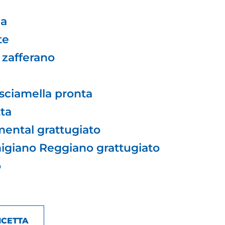
na
te
 zafferano
sciamella pronta
tta
ental grattugiato
igiano Reggiano grattugiato
o
ICETTA