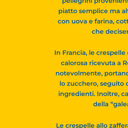
pellegrini provenient
piatto semplice ma alt
con uova e farina, cott
che decisero
In Francia, le crespelle
calorosa ricevuta a 
notevolmente, portan
lo zucchero, seguito d
ingredienti. Inoltre, 
della “gale
Le crespelle allo zaf