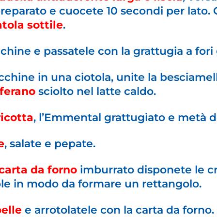
eparato e cuocete 10 secondi per lato. G
tola sottile
.
chine e passatele con la grattugia a fori 
cchine in una ciotola, unite la besciamel
fferano
sciolto nel latte caldo.
ricotta
, l’Emmental grattugiato e metà 
e
, salate e pepate.
 carta da forno
imburrato disponete le c
e in modo da formare un rettangolo.
pelle
e arrotolatele con la carta da forno.