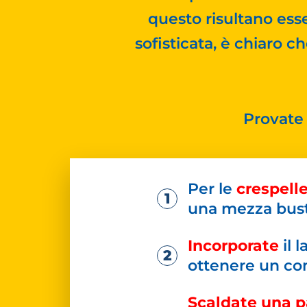
questo risultano esse
sofisticata, è chiaro c
Provate
Per le
crespell
una mezza bustin
Incorporate
il 
ottenere un com
Scaldate una pa