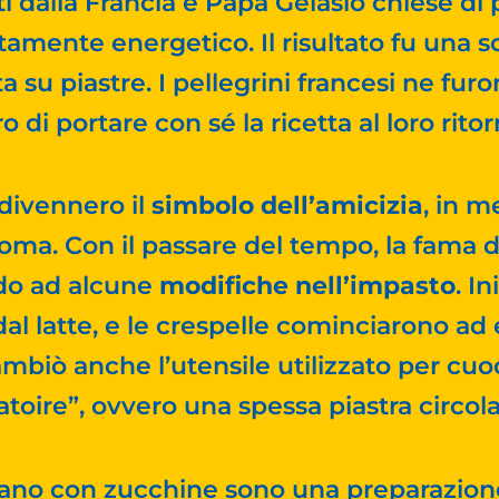
i dalla Francia e Papa Gelasio chiese di
amente energetico. Il risultato fu una sort
a su piastre. I pellegrini francesi ne fu
 di portare con sé la ricetta al loro ritor
 divennero il
simbolo dell’amicizia
, in m
Roma. Con il passare del tempo, la fama d
do ad alcune
modifiche nell’impasto
. I
al latte, e le crespelle cominciarono ad 
cambiò anche l’utensile utilizzato per cuo
atoire”, ovvero una spessa piastra circola
ferano con zucchine sono una preparazion