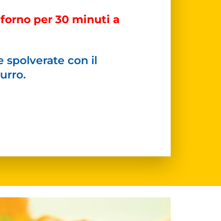
 forno per 30 minuti a
e spolverate con il
urro.