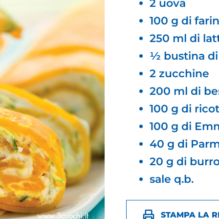
2 uova
100 g di fari
250 ml di lat
½ bustina di
2 zucchine
200 ml di be
100 g di rico
100 g di Emm
40 g di Parm
20 g di burr
sale q.b.
STAMPA LA R