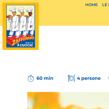
Vai
HOME
LE
al
contenuto
60 min
4 persone