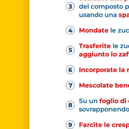
del composto pr
usando una
spa
Mondate
le zuc
Trasferite
le zu
aggiunto lo za
Incorporate la 
Mescolate ben
Su un
foglio di
sovrapponendol
Farcite le cres