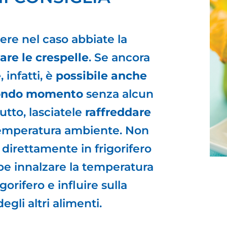
re nel caso abbiate la
are le crespelle
. Se ancora
e
, infatti, è
possibile anche
econdo momento
senza alcun
utto, lasciatele
raffreddare
emperatura ambiente. Non
 direttamente in frigorifero
be innalzare la temperatura
igorifero e influire sulla
egli altri alimenti.