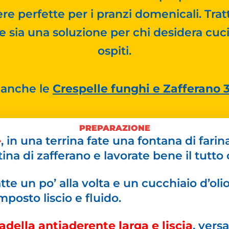
re perfette per i pranzi domenicali. Trat
he sia una soluzione per chi desidera cu
ospiti.
 anche le
Crespelle funghi e Zafferano 
PREPARAZIONE
e
, in una terrina fate una fontana di farin
a di zafferano e lavorate bene il tutto c
latte un po’ alla volta e un cucchiaio d’oli
posto liscio e fluido.
della antiaderente larga e liscia
, vers