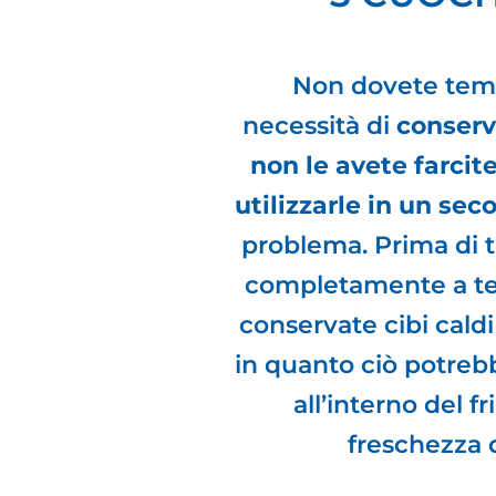
Non dovete teme
necessità di
conserv
non le avete farcit
utilizzarle in un s
problema. Prima di t
completamente a t
conservate cibi caldi
in quanto ciò potreb
all’interno del fr
freschezza d