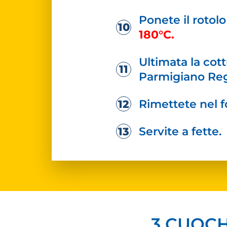
Ponete il rotol
180°C.
Ultimata la cot
Parmigiano Reg
Rimettete nel 
Servite a fette.
3 CUOCH