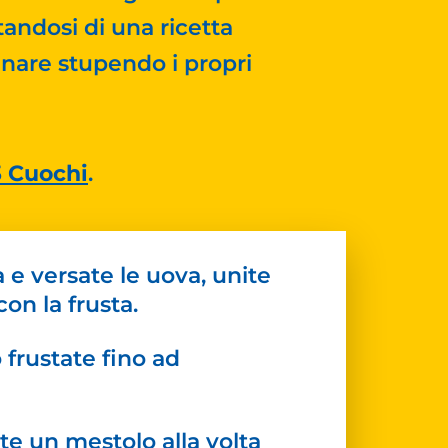
tandosi di una ricetta
cinare stupendo i propri
3 Cuochi
.
a e versate le uova, unite
on la frusta.
o frustate fino ad
ate un mestolo alla volta