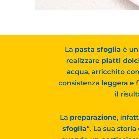
La
pasta sfoglia
è una
realizzare
piatti dolc
acqua, arricchito con
consistenza leggera e fr
il risu
La
preparazione
, infa
sfoglia
“. La sua storia