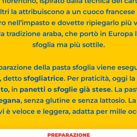
fiorentino, ispirato dalla tecnica dei car
ltri la attribuiscono a un cuoco francese
 nell’impasto e dovette ripiegarlo più vo
a tradizione araba, che portò in Europa la 
sfoglia ma più sottile.
arazione della pasta sfoglia viene esegui
, detto
sfogliatrice
. Per praticità, oggi la
ato
, in
panetti o sfoglie già stese
. La pas
egana
, senza glutine e senza lattosio. L
i è veloce e leggera, adatta per mille oc
PREPARAZIONE