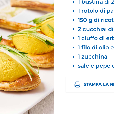
1 bustina di
1 rotolo di pa
150 g di rico
2 cucchiai d
1 ciuffo di er
1 filo di olio
1 zucchina
sale e pepe q
STAMPA LA R