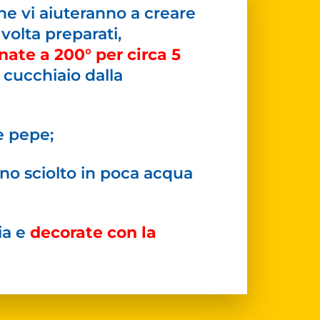
e vi aiuteranno a creare
volta preparati,
nate a 200° per circa 5
 cucchiaio dalla
e pepe;
ano sciolto in poca acqua
lia e
decorate con la