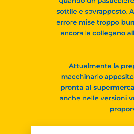
quando un pasticciere 
sottile e sovrapposto. A
errore mise troppo burro
ancora la collegano all
Attualmente la prep
macchinario apposito
pronta al supermerc
anche nelle versioni
v
proporv