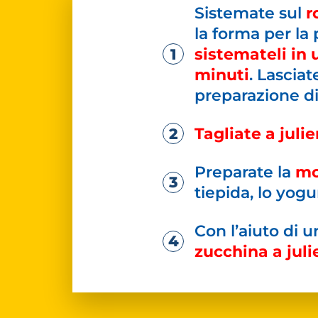
Sistemate sul
r
la forma per la 
sistemateli in 
minuti
. Lascia
preparazione di 
Tagliate a juli
Preparate la
mo
tiepida, lo yogur
Con l’aiuto di 
zucchina a jul