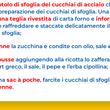
otolo di sfoglia dei cucchiai di acciaio
ch
preparazione dei cucchiai di sfoglia. Una 
una teglia rivestita
di carta forno e
infor
te raffreddare e staccate delicatamente il
sfoglia;
enne
la zucchina e condite con olio, sale 
usse
aggiungendo alla ricotta lo zaffer
t greco, il sale, il pepe e l’erba cipollina;
una
sac à poche
, farcite i cucchiai di sfog
ienne
.