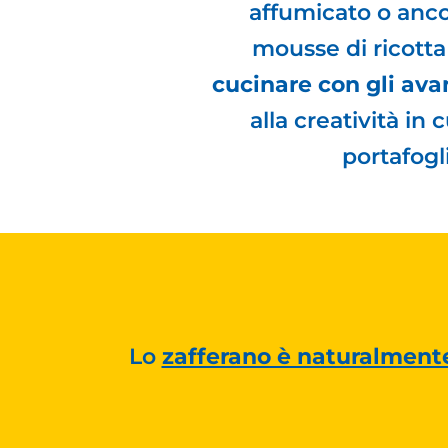
affumicato o anc
mousse di ricotta
cucinare con gli ava
alla creatività in 
portafogl
Lo
zafferano è naturalment