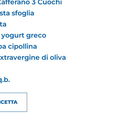
 Zafferano 3 Cuochi
sta sfoglia
tta
i yogurt greco
ba cipollina
 extravergine di oliva
.b.
ICETTA