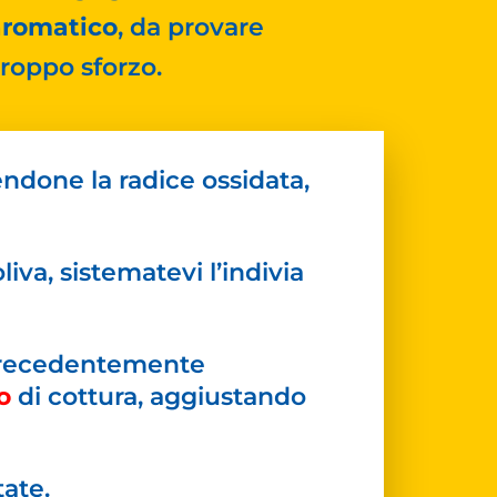
 aromatico
, da provare
roppo sforzo.
endone la radice ossidata,
liva, sistematevi l’indivia
recedentemente
o
di cottura, aggiustando
ate.