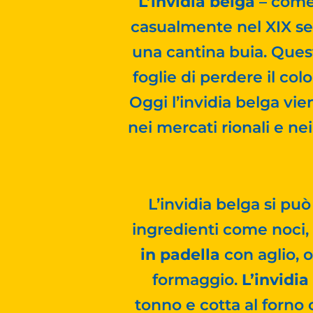
L’invidia belga
– come
casualmente nel XIX sec
una cantina buia. Ques
foglie di perdere il col
Oggi l’invidia belga vien
nei mercati rionali e ne
L’invidia belga si pu
ingredienti come noci, 
in padella
con aglio, 
formaggio.
L’invidia
tonno e cotta al forno 