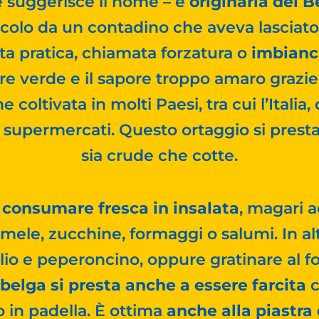
 suggerisce il nome – è
originaria del B
olo da un contadino che aveva lasciato de
ta pratica, chiamata forzatura o
imbian
ore verde e il sapore troppo amaro grazie a
e coltivata in molti Paesi, tra cui l’Italia
i supermercati. Questo ortaggio si prest
sia crude che cotte.
ò
consumare fresca in insalata
, magari 
mele, zucchine, formaggi o salumi. In al
olio e peperoncino, oppure gratinare al 
 belga si presta anche a essere farcita
c
o in padella. È ottima
anche alla piastra e