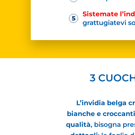
Sistemate l’ind
grattugiatevi s
3 CUOCH
L’invidia belga c
bianche e croccant
qualità
, bisogna pr