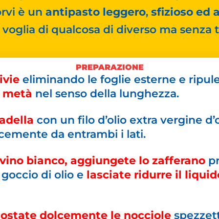
rvi è un
antipasto leggero
,
sfizioso ed
 voglia di qualcosa di diverso ma senza t
PREPARAZIONE
ivie
eliminando le foglie esterne e ripul
a metà
nel senso della lunghezza.
adella
con un filo d’olio extra vergine d’o
lcemente da entrambi i lati.
 vino bianco, aggiungete lo zafferano
p
goccio di olio e
lasciate ridurre il liquid
tostate dolcemente le nocciole
spezzett