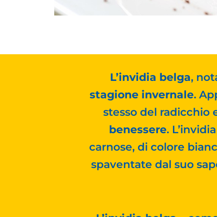
L’invidia belga
, no
stagione invernale
. Ap
stesso del radicchio 
benessere
. L’invid
carnose, di colore bian
spaventate dal suo sa