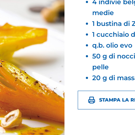
4 indivie be
medie
1 bustina di
1 cucchiaio 
q.b. olio evo
50 g di nocci
pelle
20 g di mass
STAMPA LA R