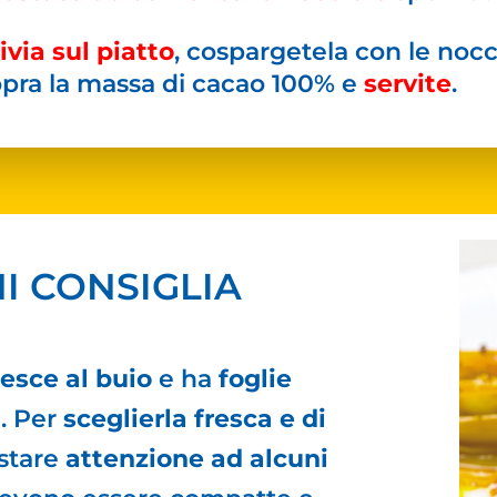
ivia sul piatto
, cospargetela con le nocc
opra la massa di cacao 100% e
servite
.
I CONSIGLIA
resce al buio
e ha
foglie
i
. Per
sceglierla fresca e di
estare
attenzione ad alcuni