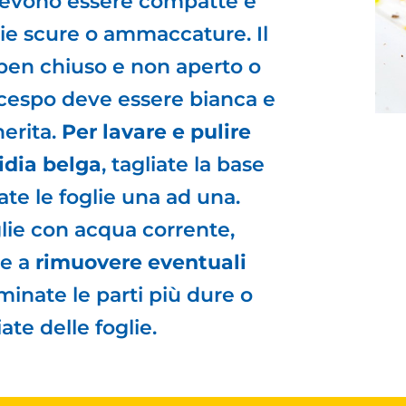
e devono essere compatte e
ie scure o ammaccature. Il
ben chiuso e non aperto o
l cespo deve essere bianca e
erita.
Per lavare e pulire
idia belga
, tagliate la base
ate le foglie una ad una.
glie con acqua corrente,
ne a
rimuovere eventuali
iminate le parti più dure o
te delle foglie.