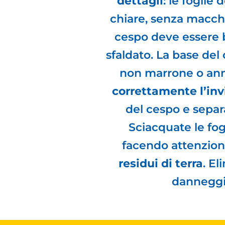
dettagli
: le fogli
chiare, senza macch
cespo deve essere 
sfaldato. La base de
non marrone o ann
correttamente l’inv
del cespo e separ
Sciacquate le fo
facendo attenzio
residui di terra
. El
danneggia