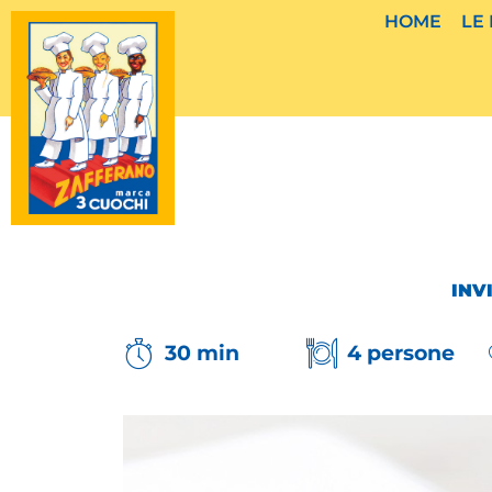
Vai
HOME
LE
al
contenuto
INV
30 min
4 persone