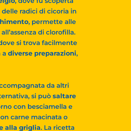
elgio
, dove fu scoperta
lle radici di cicoria in
chimento
, permette alle
ll’assenza di clorofilla.
, dove si trova facilmente
a a
diverse preparazioni
,
accompagnata da altri
ternativa, si può
saltare
forno con besciamella e
on carne macinata o
 alla griglia
. La ricetta