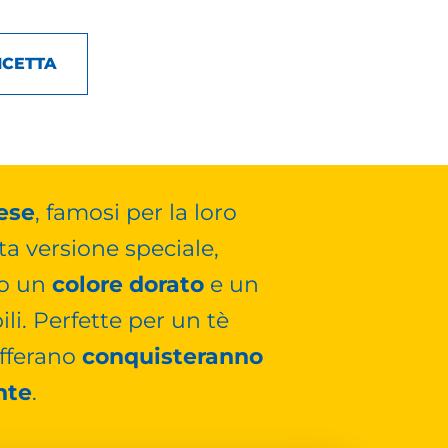
ICETTA
cese
, famosi per la loro
ta versione speciale,
do un
colore dorato
e un
li. Perfette per un tè
afferano
conquisteranno
nte
.