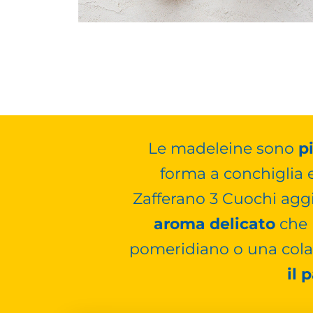
Le madeleine sono
p
forma a conchiglia e
Zafferano 3 Cuochi agg
aroma delicato
che r
pomeridiano o una cola
il 