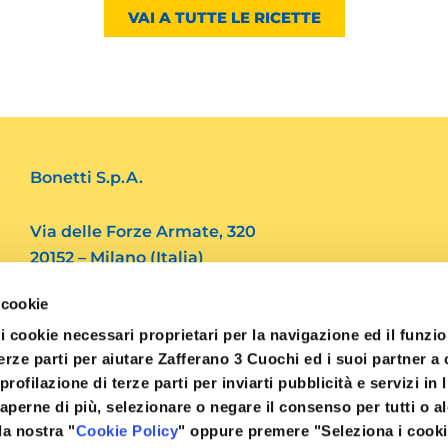
VAI A TUTTE LE RICETTE
Bonetti S.p.A.
Via delle Forze Armate, 320
20152 – Milano (Italia)
 cookie
Tel. 39.02 4562082
i cookie necessari proprietari per la navigazione ed il funz
Fax. 39.02 48910769
 terze parti per aiutare Zafferano 3 Cuochi ed i suoi partner 
i profilazione di terze parti per inviarti pubblicità e servizi in 
info@3cuochi.it
aperne di più, selezionare o negare il consenso per tutti o a
la nostra "
Cookie Policy
" oppure premere "Seleziona i cooki