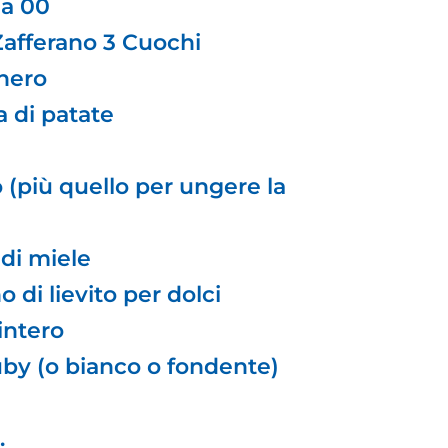
na 00
 Zafferano 3 Cuochi
hero
a di patate
o (più quello per ungere la
 di miele
o di lievito per dolci
 intero
uby (o bianco o fondente)
.