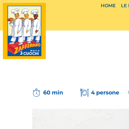
Vai
HOME
LE
al
contenuto
60 min
4 persone