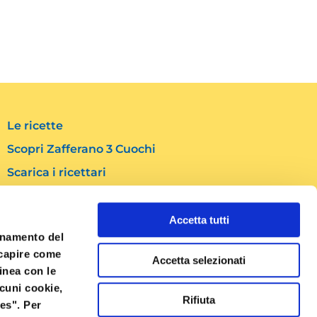
Le ricette
Scopri Zafferano 3 Cuochi
Scarica i ricettari
Contatti
Accetta tutti
Social
ionamento del
F
I
Y
a capire come
Accetta selezionati
a
n
o
linea con le
c
s
u
lcuni cookie,
e
t
t
Rifiuta
es". Per