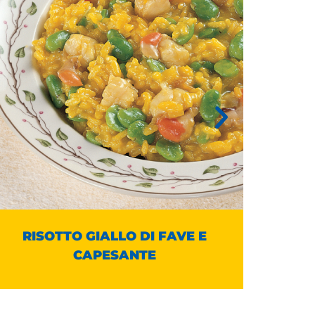
RISOTTO GIALLO DI FAVE E
PA
CAPESANTE