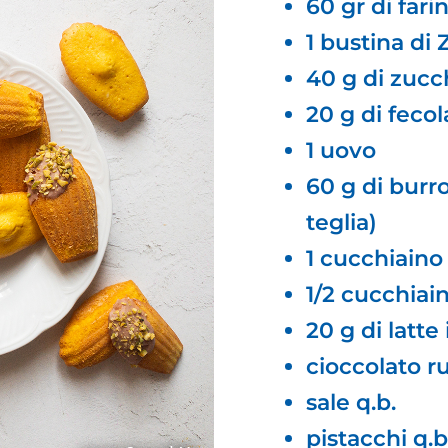
60 gr di fari
1 bustina di
40 g di zucc
20 g di fecol
1 uovo
60 g di burr
teglia)
1 cucchiaino
1/2 cucchiain
20 g di latte
cioccolato r
sale q.b.
pistacchi q.b