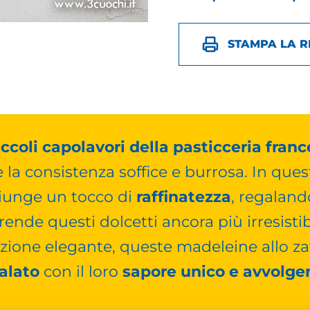
STAMPA LA R
iccoli capolavori della pasticceria fran
 la consistenza soffice e burrosa. In ques
iunge un tocco di
raffinatezza
, regalan
ende questi dolcetti ancora più irresistibi
zione elegante, queste madeleine allo z
palato
con il loro
sapore unico e avvolge