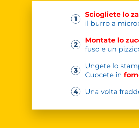
Sciogliete lo z
il burro a micr
Montate lo zuc
fuso e un pizzic
Ungete lo stamp
Cuocete in
forn
Una volta fredd