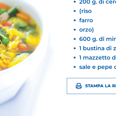
200 g. di cer
(riso
farro
orzo)
600 g. di mi
1 bustina di 
1 mazzetto 
sale e pepe q
STAMPA LA R