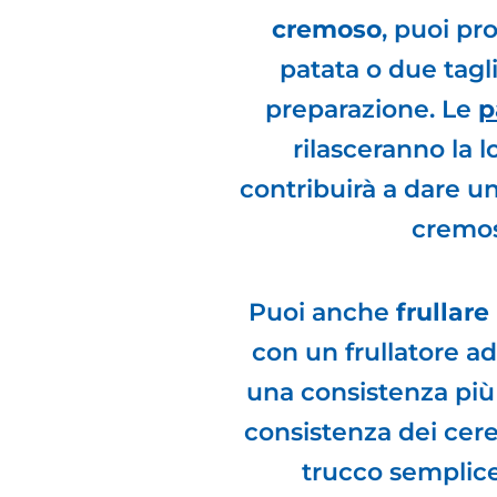
cremoso
, puoi p
patata o due tagl
preparazione. Le
p
rilasceranno la 
contribuirà a dare u
cremos
Puoi anche
frullar
con un frullatore a
una consistenza più
consistenza dei cere
trucco semplice