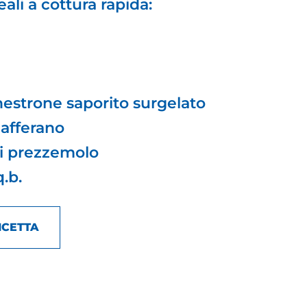
eali a cottura rapida:
nestrone saporito surgelato
zafferano
di prezzemolo
.b.
ICETTA