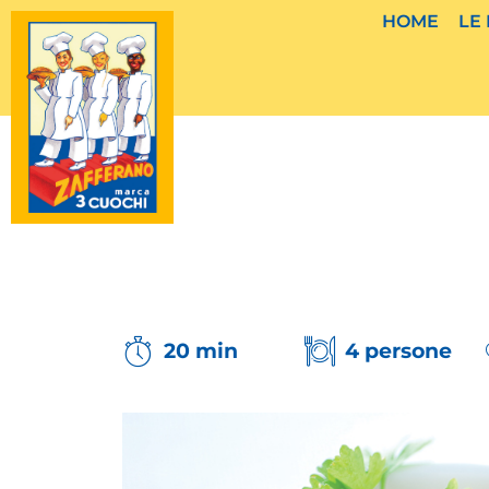
Vai
HOME
LE
al
contenuto
20 min
4 persone