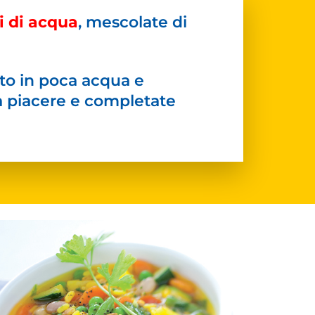
i di acqua
, mescolate di
olto in poca acqua e
 a piacere e completate