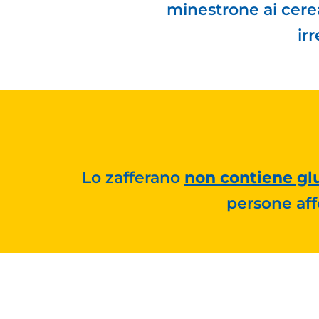
minestrone ai cere
irr
Lo zafferano
non contiene gl
persone affe