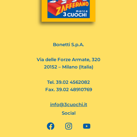
Bonetti S.p.A.
Via delle Forze Armate, 320
20152 – Milano (Italia)
Tel. 39.02 4562082
Fax. 39.02 48910769
info@3cuochi.it
Social
F
I
Y
a
n
o
c
s
u