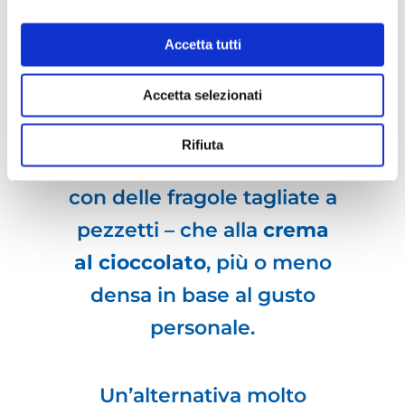
differenti. In
estate
andranno bene anche due
Accetta tutti
palline di gelato
. Tra le
Accetta selezionati
creme, ad esempio, via
libera sia alla
classica
Rifiuta
crema pasticcera
– magari
con delle fragole tagliate a
pezzetti – che alla
crema
al cioccolato
, più o meno
densa in base al gusto
personale.
Un’alternativa molto