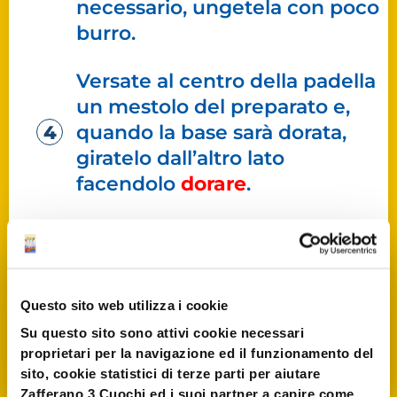
necessario, ungetela con poco
burro.
Versate al centro della padella
un mestolo del preparato e,
quando la base sarà dorata,
giratelo dall’altro lato
facendolo
dorare
.
Proseguite così con il resto
dell’impasto. Impilate i
pancakes uno sull’altro,
cospargeteli con lo sciroppo
Questo sito web utilizza i cookie
d’acero
e serviteli caldi.
Su questo sito sono attivi cookie necessari
proprietari per la navigazione ed il funzionamento del
sito, cookie statistici di terze parti per aiutare
Zafferano 3 Cuochi ed i suoi partner a capire come