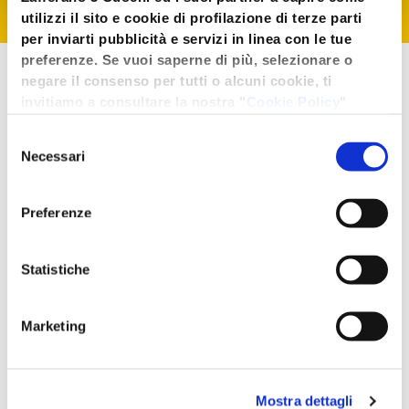
utilizzi il sito e cookie di profilazione di terze parti
per inviarti pubblicità e servizi in linea con le tue
preferenze. Se vuoi saperne di più, selezionare o
3 CUOCHI
negare il consenso per tutti o alcuni cookie, ti
invitiamo a consultare la nostra "
Cookie Policy
"
oppure premere "Seleziona i cookies". Per
CONSIGLIA
Selezione
un'esperienza migliore ti consigliamo di premere
Necessari
del
"Accetta tutti".
consenso
Uno degli aspetti più
Preferenze
golosi e divertenti legati ai
Statistiche
pancake
è che di volta in
volta
si possono
Marketing
accompagnare
con
creme, salse e marmellate
Mostra dettagli