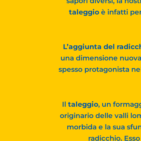
sapori diversi, la nost
taleggio
è infatti pe
L’aggiunta del radicc
una dimensione nuova e 
spesso protagonista nel
Il
taleggio
, un formag
originario delle valli 
morbida e la sua sfum
radicchio. Esso