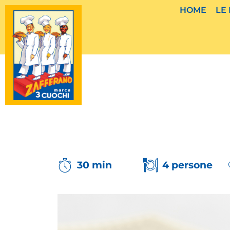
Vai
HOME
LE
al
contenuto
30 min
4 persone