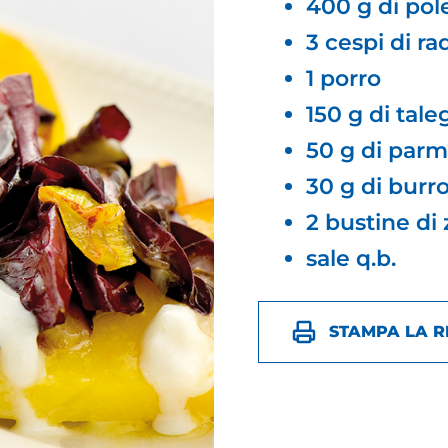
400 g di pol
3 cespi di ra
1 porro
150 g di tale
50 g di parm
30 g di burr
2 bustine di
sale q.b.
STAMPA LA R