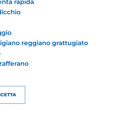
enta rapida
dicchio
ggio
igiano reggiano grattugiato
o
 zafferano
ICETTA