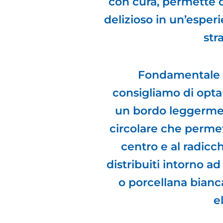
con cura, permette d
delizioso in un’espe
str
Fondamentale 
consigliamo di opta
un bordo leggermen
circolare che permet
centro e al radicch
distribuiti intorno a
o porcellana bianc
e