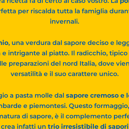
ra ricetta fa di certo al caso vostro. La
po
rfetta per riscalda tutta la famiglia dura
invernali.
hio
, una verdura dal sapore deciso e l
intrigante al piatto. Il radicchio, tipico
le preparazioni del nord Italia, dove vie
versatilità e il suo carattere unico.
gio a pasta molle dal
sapore cremoso e 
lombarde e piemontesi. Questo formaggio
atura di sapore, è il complemento perfet
 crea infatti un
trio irresistibile di sapo