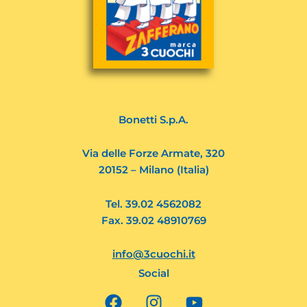
Bonetti S.p.A.
Via delle Forze Armate, 320
20152 – Milano (Italia)
Tel. 39.02 4562082
Fax. 39.02 48910769
info@3cuochi.it
Social
F
I
Y
a
n
o