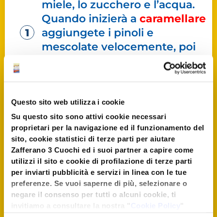
miele, lo zucchero e l’acqua.
Quando inizierà a
caramellare
aggiungete i pinoli e
mescolate velocemente, poi
versate il composto su della
carta forno e fate raffreddare
.
Spezzettate il croccante
,
Questo sito web utilizza i cookie
tenetene da parte una piccola
Su questo sito sono attivi cookie necessari
parte e
frullate
il resto per
proprietari per la navigazione ed il funzionamento del
sito, cookie statistici di terze parti per aiutare
qualche minuto. Il risultato
Zafferano 3 Cuochi ed i suoi partner a capire come
dovrà essere
liscio, semi-
utilizzi il sito e cookie di profilazione di terze parti
liquido e senza grumi
.
per inviarti pubblicità e servizi in linea con le tue
preferenze. Se vuoi saperne di più, selezionare o
Lavorate la
crema
, ottenuta
negare il consenso per tutti o alcuni cookie, ti
invitiamo a consultare la nostra "
Cookie Policy
"
dal croccante frullato, con i