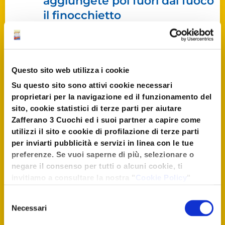
aggiungete poi fuori dal fuoco
il finocchietto
precedentemente tritato.
Cuocete gli spaghetti in
acqua bollente
per un terzo di
Questo sito web utilizza i cookie
cottura
, dopodiché
finite la
Su questo sito sono attivi cookie necessari
proprietari per la navigazione ed il funzionamento del
cottura nell’acqua di
sito, cookie statistici di terze parti per aiutare
peperone
, così facendo,
Zafferano 3 Cuochi ed i suoi partner a capire come
sfruttando l’amido della pasta,
utilizzi il sito e cookie di profilazione di terze parti
si otterrà a fine cottura una
per inviarti pubblicità e servizi in linea con le tue
preferenze. Se vuoi saperne di più, selezionare o
crema di peperoni
.
negare il consenso per tutti o alcuni cookie, ti
invitiamo a consultare la nostra "
Cookie Policy
"
Servite in un piatto fondo gli
oppure premere "Seleziona i cookies". Per
Selezione
spaghetti con la salsa di
un'esperienza migliore ti consigliamo di premere
Necessari
del
"Accetta tutti".
peperoni e finite con una
consenso