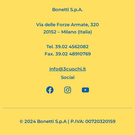
Bonetti S.p.A.
Via delle Forze Armate, 320
20152 – Milano (Italia)
Tel. 39.02 4562082
Fax. 39.02 48910769
info@3cuochi.it
Social
F
I
Y
a
n
o
c
s
u
e
t
t
b
a
u
o
g
b
© 2024 Bonetti S.p.A | P.IVA: 00720320159
o
r
e