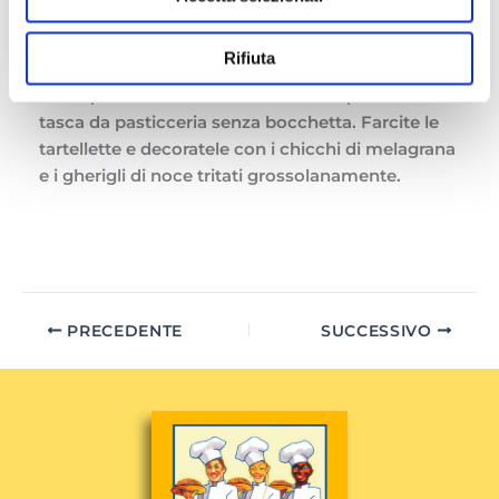
raffreddare su una gratella. Scaldate leggermente
il latte, unite lo zafferano e mescolate finché si è
Rifiuta
sciolto. Mescolatelo con la robiola, il mascarpone
e una presa di sale e trasferite il composto in una
tasca da pasticceria senza bocchetta. Farcite le
tartellette e decoratele con i chicchi di melagrana
e i gherigli di noce tritati grossolanamente.
PRECEDENTE
SUCCESSIVO