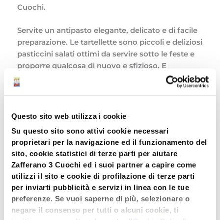
Cuochi.
Servite un antipasto elegante, delicato e di facile
preparazione. Le tartellette sono piccoli e deliziosi
pasticcini salati ottimi da servire sotto le feste e
proporre qualcosa di nuovo e sfizioso. E
immancabile è il tocco di Zafferano 3 Cuochi nel
donare un po’ di giallo festosto alla crema e
diventare base perfetta per il decoro fatto di
melagrana e noci.
Questo sito web utilizza i cookie
Su questo sito sono attivi cookie necessari
Scopri tantissime altre ricette con
proprietari per la navigazione ed il funzionamento del
Zafferano 3 Cuochi cliccando qui.
sito, cookie statistici di terze parti per aiutare
Zafferano 3 Cuochi ed i suoi partner a capire come
utilizzi il sito e cookie di profilazione di terze parti
Tartellette allo Zafferano 3 Cuochi
per inviarti pubblicità e servizi in linea con le tue
preferenze. Se vuoi saperne di più, selezionare o
INGREDIENTI per 4 persone, pronti in 30 minuti
negare il consenso per tutti o alcuni cookie, ti