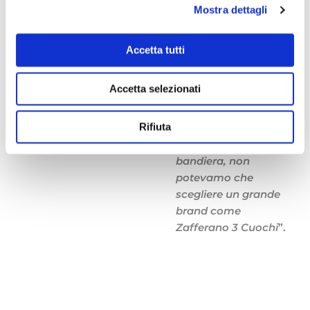
Mostra dettagli
Ribaldone,
cottura, frulliamo
coordinatore della
fino ad ottenere una
cucina di Identità
crema liscia e
Accetta tutti
Golose Milano, che
omogenea con cui
utilizza lo Zafferano
mantechiamo lo
Accetta selezionati
3 Cuochi nel suo
spaghetto. Per
iconico
“Spaghetto
rendere ancor più
Rifiuta
Milano”
.
goloso e prezioso il
nostro piatto
bandiera, non
potevamo che
scegliere un grande
brand come
Zafferano 3 Cuochi
”.