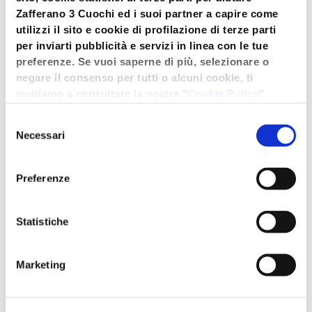
Zafferano 3 Cuochi ed i suoi partner a capire come
utilizzi il sito e cookie di profilazione di terze parti
per inviarti pubblicità e servizi in linea con le tue
preferenze. Se vuoi saperne di più, selezionare o
negare il consenso per tutti o alcuni cookie, ti
invitiamo a consultare la nostra "
Cookie Policy
"
oppure premere "Seleziona i cookies". Per
Selezione
un'esperienza migliore ti consigliamo di premere
Necessari
del
"Accetta tutti".
consenso
Preferenze
Zafferano 3 Cuochi è
“
Zafferano 3 Cuochi
uno dei marchi
è l’ingrediente ideale
Statistiche
“pop” d’eccellenza
per preparare il
nel settore
classico risotto alla
alimentare,
milanese
– ha
Marketing
apprezzato anche da
commentato
importanti Chef
Ribaldone –
che, al
come Andrea
termine della