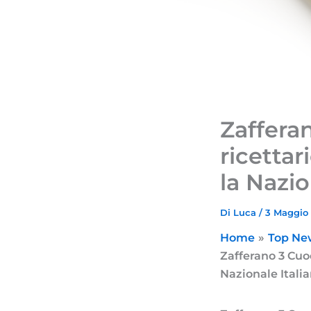
Zaffera
ricettar
la Nazio
Di
Luca
/
3 Maggio
Home
Top Ne
Zafferano 3 Cuoc
Nazionale Itali