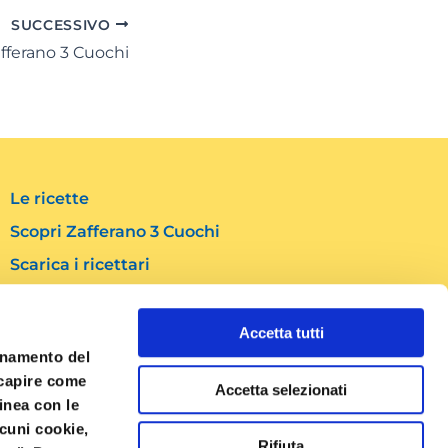
SUCCESSIVO
fferano 3 Cuochi
Le ricette
Scopri Zafferano 3 Cuochi
Scarica i ricettari
Contatti
Accetta tutti
Social
ionamento del
F
I
Y
a capire come
Accetta selezionati
a
n
o
linea con le
c
s
u
lcuni cookie,
Rifiuta