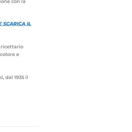
ione con la
E SCARICA
IL
 ricettario
colore e
, dal 1935 il