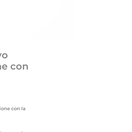
vo
one con
ione con la