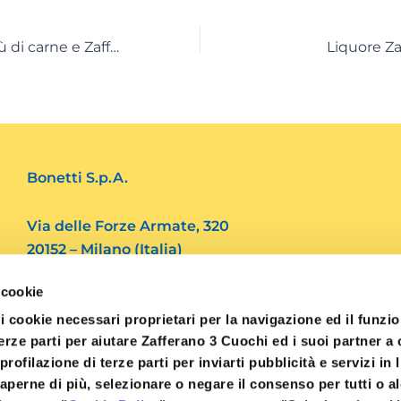
Spaghetti al ragù di carne e Zafferano 3 Cuochi
Liquore Za
Bonetti S.p.A.
Via delle Forze Armate, 320
20152 – Milano (Italia)
 cookie
Tel. 39.02 4562082
i cookie necessari proprietari per la navigazione ed il funz
Fax. 39.02 48910769
 terze parti per aiutare Zafferano 3 Cuochi ed i suoi partner 
i profilazione di terze parti per inviarti pubblicità e servizi in 
info@3cuochi.it
aperne di più, selezionare o negare il consenso per tutti o a