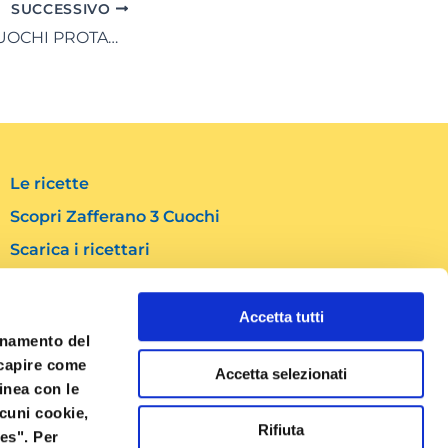
SUCCESSIVO
ZAFFERANO 3 CUOCHI PROTAGONISTA A #SAPOREINLOMBARDIA
Le ricette
Scopri Zafferano 3 Cuochi
Scarica i ricettari
Contatti
Accetta tutti
Social
ionamento del
F
I
Y
a capire come
Accetta selezionati
a
n
o
linea con le
c
s
u
lcuni cookie,
e
t
t
Rifiuta
es". Per