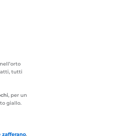
nell’orto
ti, tutti
ochi
, per un
o giallo.
e zafferano
,