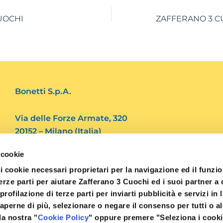
CUOCHI
Bonetti S.p.A.
Via delle Forze Armate, 320
20152 – Milano (Italia)
 cookie
Tel. 39.02 4562082
i cookie necessari proprietari per la navigazione ed il funz
Fax. 39.02 48910769
 terze parti per aiutare Zafferano 3 Cuochi ed i suoi partner 
i profilazione di terze parti per inviarti pubblicità e servizi in 
info@3cuochi.it
aperne di più, selezionare o negare il consenso per tutti o a
la nostra "
Cookie Policy
" oppure premere "Seleziona i cooki