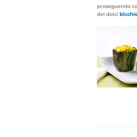
proseguendo co
dei dolci
bicchi