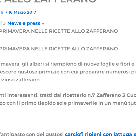
chi
/
16 Marzo 2017
i
News e press
 PRIMAVERA NELLE RICETTE ALLO ZAFFERANO
 PRIMAVERA NELLE RICETTE ALLO ZAFFERANO
imavera, gli alberi si riempiono di nuove foglie e fiori e 
escere gustose primizie con cui preparare numerosi piat
rezioso zafferano.
ti interessanti, tratti dal
ricettario
n.7 Zafferano 3 Cu
zo con il primo tiepido sole primaverile in un menù tutt
l’antipasto con dei gustosi
carciofi ripieni con lattuga 