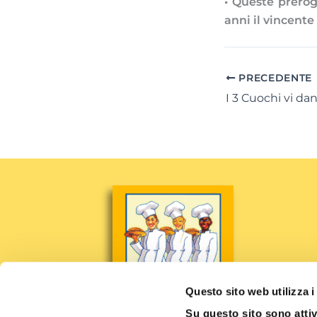
• Queste prerog
anni il vincente
PRECEDENTE
I 3 Cuochi vi da
Questo sito web utilizza i
Su questo sito sono attiv