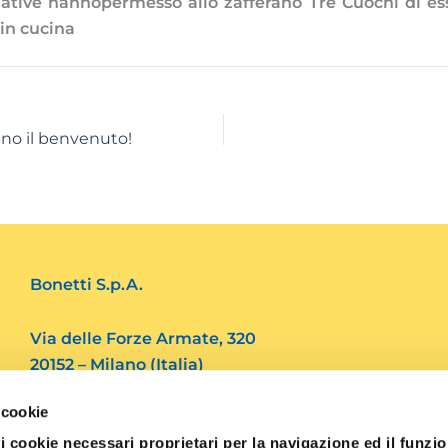
ative hannopermesso allo zafferano Tre Cuochi di es
 in cucina
nno il benvenuto!
Bonetti S.p.A.
Via delle Forze Armate, 320
20152 – Milano (Italia)
 cookie
Tel. 39.02 4562082
i cookie necessari proprietari per la navigazione ed il funz
Fax. 39.02 48910769