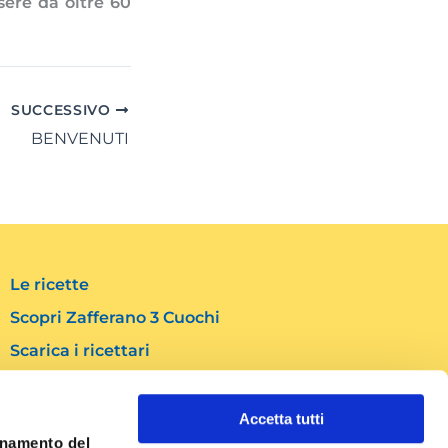
sere da oltre 60
SUCCESSIVO
BENVENUTI
Le ricette
Scopri Zafferano 3 Cuochi
Scarica i ricettari
Contatti
Accetta tutti
Social
ionamento del