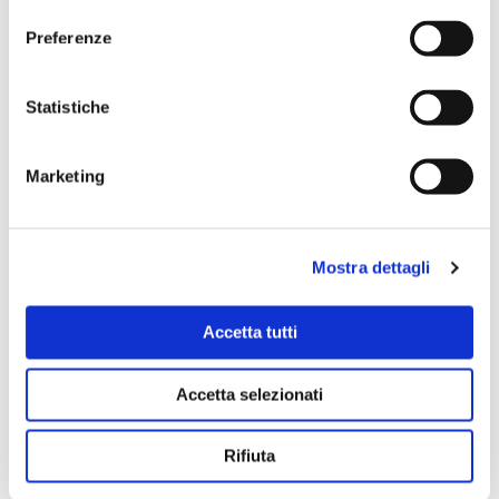
consenso
Preferenze
Statistiche
Marketing
Il ricettario sarà disponibile in edicola sulle
seguenti testate:
Mostra dettagli
•
NUOVO
n°21 del 19 maggio;
•
NUOVO TV
n°21 del 24 maggio;
Accetta tutti
•
L’ADIGE
del 24 e 25 maggio;
•
SUBITO PRONTO
del 25 maggio;
•
IL GIORNALE DI SICILIA
del 26 maggio;
Accetta selezionati
•
FAMIGLIA CRISTIANA
n°23 del 2 giugno;
•
CUCINARE BENE
dell’8 giugno;
Rifiuta
•
OGGI
(distribuzione Lombardia, Piemonte,