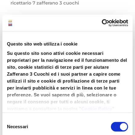
ricettario 7 zafferano 3 cuochi
IN EDICOLA IL NUOVO RICETTARIO DI
ZAFFERANO 3 CUOCHI
Ecco il nuovo attesissimo ricettario Zafferano 3
Questo sito web utilizza i cookie
Cuochi, giunto alla sua settima edizione. Per i
Su questo sito sono attivi cookie necessari
nostri fedeli consumatori e tutti gli amanti della
proprietari per la navigazione ed il funzionamento del
spezia dorata in arrivo tante nuove, originali ed
sito, cookie statistici di terze parti per aiutare
invitanti ricette a base di zafferano. Due le
Zafferano 3 Cuochi ed i suoi partner a capire come
importanti novità di quest’anno: nel nuovo
utilizzi il sito e cookie di profilazione di terze parti
ricettario potrete trovare sia le ricette firmate dai
per inviarti pubblicità e servizi in linea con le tue
grandi chef di ALMA, la Scuola Internazionale di
preferenze. Se vuoi saperne di più, selezionare o
Cucina Italiana di cui è rettore Gualtiero Marchesi,
negare il consenso per tutti o alcuni cookie, ti
che arricchiscono il ricettario con due menu a
invitiamo a consultare la nostra "
Cookie Policy
"
base di zafferano dall’antipasto al dolce, sia le
oppure premere "Seleziona i cookies". Per
ricette firmate dai nostri affezionati consumatori
Selezione
un'esperienza migliore ti consigliamo di premere
Necessari
che hanno vinto il contest “Tutti cuochi con 3
del
"Accetta tutti".
Cuochi”.