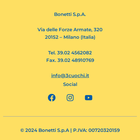
Bonetti S.p.A.
Via delle Forze Armate, 320
20152 – Milano (Italia)
Tel. 39.02 4562082
Fax. 39.02 48910769
info@3cuochi.it
Social
F
I
Y
a
n
o
c
s
u
e
t
t
b
a
u
o
g
b
© 2024 Bonetti S.p.A | P.IVA: 00720320159
o
r
e