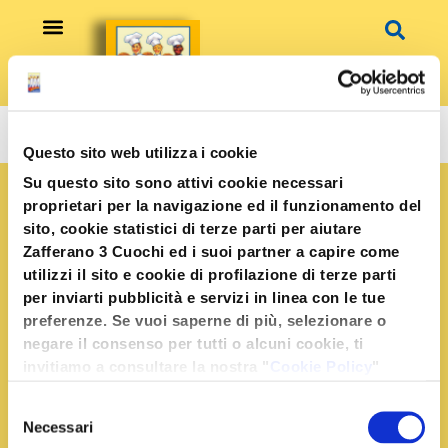
Vai
al
contenuto
Ricette Gourmet
Questo sito web utilizza i cookie
Su questo sito sono attivi cookie necessari
proprietari per la navigazione ed il funzionamento del
sito, cookie statistici di terze parti per aiutare
Zafferano 3 Cuochi ed i suoi partner a capire come
utilizzi il sito e cookie di profilazione di terze parti
per inviarti pubblicità e servizi in linea con le tue
preferenze. Se vuoi saperne di più, selezionare o
negare il consenso per tutti o alcuni cookie, ti
invitiamo a consultare la nostra "
Cookie Policy
"
oppure premere "Seleziona i cookies". Per
Selezione
un'esperienza migliore ti consigliamo di premere
Necessari
del
"Accetta tutti".