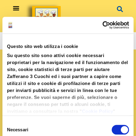
Vai
al
contenuto
Ricette Gourmet
Questo sito web utilizza i cookie
Su questo sito sono attivi cookie necessari
proprietari per la navigazione ed il funzionamento del
sito, cookie statistici di terze parti per aiutare
Zafferano 3 Cuochi ed i suoi partner a capire come
utilizzi il sito e cookie di profilazione di terze parti
per inviarti pubblicità e servizi in linea con le tue
preferenze. Se vuoi saperne di più, selezionare o
negare il consenso per tutti o alcuni cookie, ti
invitiamo a consultare la nostra "
Cookie Policy
"
oppure premere "Seleziona i cookies". Per
Selezione
un'esperienza migliore ti consigliamo di premere
Necessari
del
"Accetta tutti".