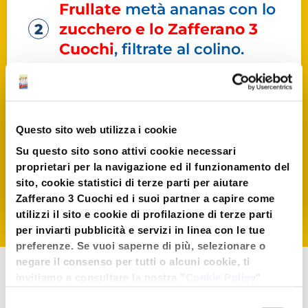
Frullate
metà ananas con lo
zucchero e lo Zafferano 3
Cuochi
, filtrate al colino.
In una ciotola mettete le
verdure e la frutta,
irrorate
con la salsa
e lasciate
Questo sito web utilizza i cookie
macerare in frigo per una
Su questo sito sono attivi cookie necessari
notte
. Servite ben freddo.
proprietari per la navigazione ed il funzionamento del
sito, cookie statistici di terze parti per aiutare
Zafferano 3 Cuochi ed i suoi partner a capire come
utilizzi il sito e cookie di profilazione di terze parti
per inviarti pubblicità e servizi in linea con le tue
preferenze. Se vuoi saperne di più, selezionare o
negare il consenso per tutti o alcuni cookie, ti
3 CUOCHI
invitiamo a consultare la nostra "
Cookie Policy
"
oppure premere "Seleziona i cookies". Per
Selezione