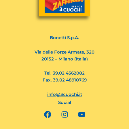
Bonetti S.p.A.
Via delle Forze Armate, 320
20152 – Milano (Italia)
Tel. 39.02 4562082
Fax. 39.02 48910769
info@3cuochi.it
Social
F
I
Y
a
n
o
c
s
u