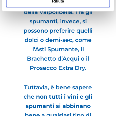
Rifiuta
Pantelleria o il Recioto
della Valpolicella. Tra gli
spumanti, invece, si
possono preferire quelli
dolci o demi-sec, come
l’Asti Spumante, il
Brachetto d’Acqui o il
Prosecco Extra Dry.
Tuttavia, è bene sapere
che
non tutti i vini e gli
spumanti si abbinano
bene
a qualsiasi tipo di