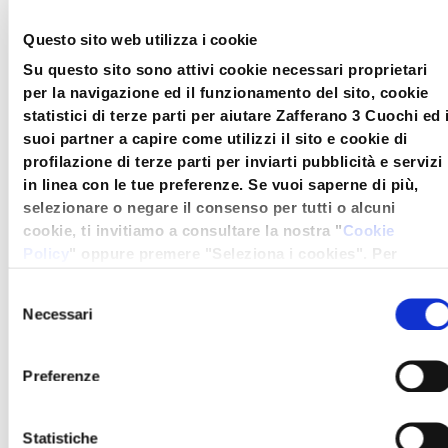
CONSIGLIA
Questo sito web utilizza i cookie
Su questo sito sono attivi cookie necessari proprietari
per la navigazione ed il funzionamento del sito, cookie
Il punto di partenza di
statistici di terze parti per aiutare Zafferano 3 Cuochi ed 
suoi partner a capire come utilizzi il sito e cookie di
questa deliziosa creazione
profilazione di terze parti per inviarti pubblicità e servizi
è, naturalmente, la
frutta
.
in linea con le tue preferenze. Se vuoi saperne di più,
selezionare o negare il consenso per tutti o alcuni
Il
segreto per una
cookie, ti invitiamo a consultare la nostra "
Cookie
Policy
" oppure premere "Seleziona i cookies". Per
macedonia irresistibile
è
un'esperienza migliore ti consigliamo di premere
selezionare frutta fresca e
Selezione
"Accetta tutti".
Necessari
del
matura. Fragole, kiwi, uva,
consenso
melone, ananas, mela e
Preferenze
pera sono solo alcune
delle opzioni che possono
Statistiche