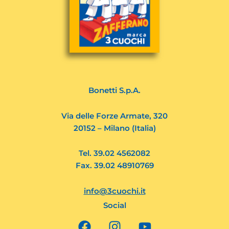
Bonetti S.p.A.
Via delle Forze Armate, 320
20152 – Milano (Italia)
Tel. 39.02 4562082
Fax. 39.02 48910769
info@3cuochi.it
Social
F
I
Y