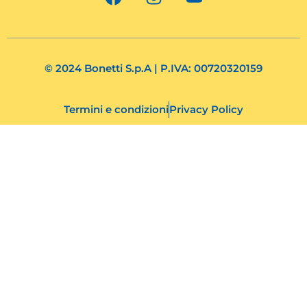
a
n
o
c
s
u
e
t
t
b
a
u
o
g
b
© 2024 Bonetti S.p.A | P.IVA: 00720320159
o
r
e
k
a
Termini e condizioni
Privacy Policy
m