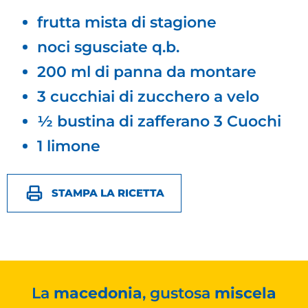
frutta mista di stagione
noci sgusciate q.b.
200 ml di panna da montare
3 cucchiai di zucchero a velo
½ bustina di zafferano 3 Cuochi
1 limone
STAMPA LA RICETTA
La
macedonia
, gustosa
miscela