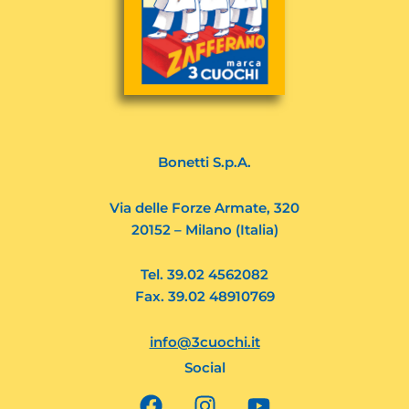
Bonetti S.p.A.
Via delle Forze Armate, 320
20152 – Milano (Italia)
Tel. 39.02 4562082
Fax. 39.02 48910769
info@3cuochi.it
Social
F
I
Y