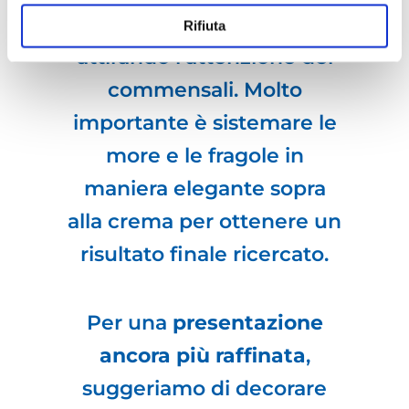
risalteranno subito
Rifiuta
attirando l’attenzione dei
commensali. Molto
importante è sistemare le
more e le fragole in
maniera elegante sopra
alla crema per ottenere un
risultato finale ricercato.
Per una
presentazione
ancora più raffinata
,
suggeriamo di decorare