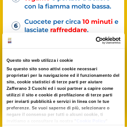
con la fiamma molto bassa.
Cuocete per circa
10 minuti
e
lasciate
raffreddare
.
Unite lo sciroppo d’arancia
e
dividete la crema in quattro
coppette, infine lasciate le
Questo sito web utilizza i cookie
coppe a riposare in frigo.
Su questo sito sono attivi cookie necessari
proprietari per la navigazione ed il funzionamento del
sito, cookie statistici di terze parti per aiutare
Servite
freddo
guarnendo con
Zafferano 3 Cuochi ed i suoi partner a capire come
fragole e more.
utilizzi il sito e cookie di profilazione di terze parti
per inviarti pubblicità e servizi in linea con le tue
preferenze. Se vuoi saperne di più, selezionare o
negare il consenso per tutti o alcuni cookie, ti
invitiamo a consultare la nostra "
Cookie Policy
"