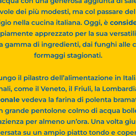
acqua con una generosa aggiunta di sale.
avole dei più modesti, ma col passare 
gio nella cucina italiana. Oggi, è
conside
piamente apprezzato per la sua versatilit
a gamma di ingredienti, dai funghi alle ca
formaggi stagionati.
ungo il pilastro dell’alimentazione in Ita
ali, come il Veneto, il Friuli, la Lombard
ionale
vedeva la farina di polenta bramat
un grande pentolone colmo di acqua bolle
zienza per almeno un’ora. Una volta giu
versata su un ampio piatto tondo e cop