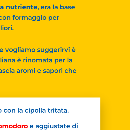
a nutriente
, era la base
o con formaggio per
iori.
 vogliamo suggerirvi è
liana è rinomata per la
lascia aromi e sapori che
 con la cipolla tritata.
 pomodoro
e aggiustate di