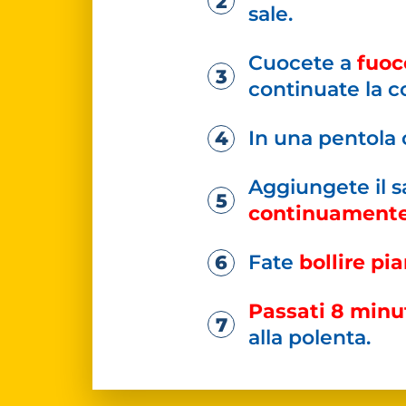
sale.
Cuocete a
fuoc
continuate la co
In una pentola
Aggiungete il s
continuament
Fate
bollire pi
Passati 8 minut
alla polenta.