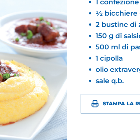
1 confezione
½ bicchiere d
2 bustine di
150 g di salsi
500 ml di p
1 cipolla
olio extraver
sale q.b.
STAMPA LA R