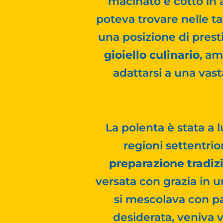
macinato e cotto in 
poteva trovare nelle t
una posizione di presti
gioiello culinario
, am
adattarsi a una vast
La polenta è stata a l
regioni settentrion
preparazione tradiz
versata con grazia in 
si mescolava con pa
desiderata, veniva 