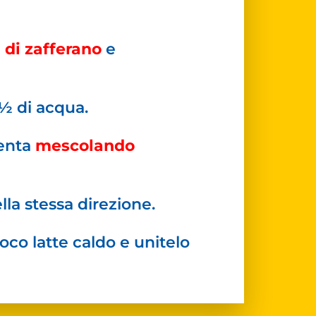
 di zafferano
e
 ½ di acqua.
lenta
mescolando
a stessa direzione.
oco latte caldo e unitelo