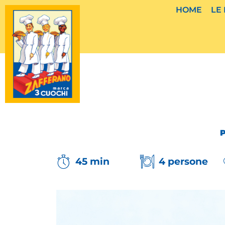
Vai
HOME
LE
al
contenuto
45 min
4 persone