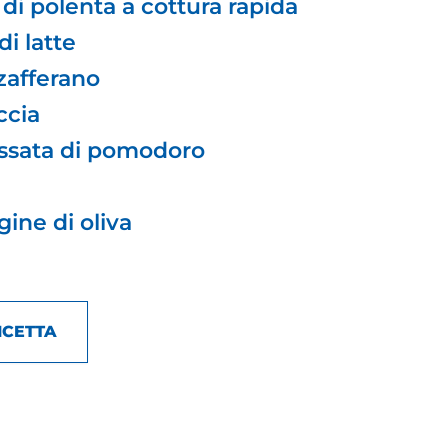
 di polenta a cottura rapida
i latte
 zafferano
ccia
assata di pomodoro
gine di oliva
ICETTA