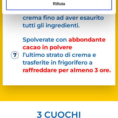
procedete con un altro strato
Rifiuta
di Savoriadi e un altro di
crema fino ad aver esaurito
tutti gli ingredienti.
Spolverate con
abbondante
cacao in polvere
l’ultimo strato di crema e
trasferite in frigorifero a
raffreddare per almeno 3 ore.
3 CUOCHI