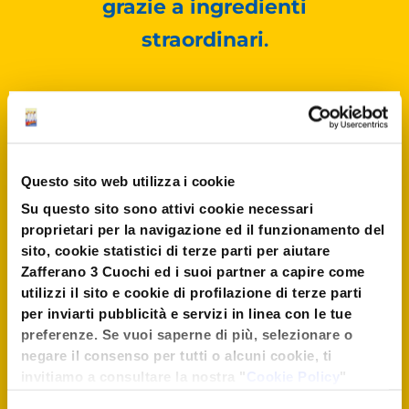
grazie a ingredienti
straordinari
.
PREPARAZIONE
Separate i tuorli dagli albumi e
frustate i tuorli con lo
zucchero fino ad ottenere una
Questo sito web utilizza i cookie
crema liscia e morbida
.
Su questo sito sono attivi cookie necessari
proprietari per la navigazione ed il funzionamento del
sito, cookie statistici di terze parti per aiutare
Versate lo
zafferano
in
Zafferano 3 Cuochi ed i suoi partner a capire come
poco latte caldo e unitelo
utilizzi il sito e cookie di profilazione di terze parti
alla crema.
per inviarti pubblicità e servizi in linea con le tue
preferenze. Se vuoi saperne di più, selezionare o
negare il consenso per tutti o alcuni cookie, ti
Incorporate il mascarpone
invitiamo a consultare la nostra "
Cookie Policy
"
montate a neve fermissima gli
oppure premere "Seleziona i cookies". Per