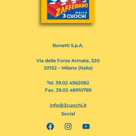
Bonetti S.p.A.
Via delle Forze Armate, 320
20152 – Milano (Italia)
Tel. 39.02 4562082
Fax. 39.02 48910769
info@3cuochi.it
Social
F
I
Y
a
n
o
c
s
u