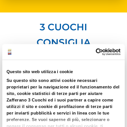
3 CUOCHI
CONSIGLIA
Lo
zabaione e zafferano
è
Questo sito web utilizza i cookie
un
dessert ricco di gusto
Su questo sito sono attivi cookie necessari
che tutti dovrebbero
proprietari per la navigazione ed il funzionamento del
sito, cookie statistici di terze parti per aiutare
preparare per
Zafferano 3 Cuochi ed i suoi partner a capire come
un’occasione speciale.
utilizzi il sito e cookie di profilazione di terze parti
per inviarti pubblicità e servizi in linea con le tue
Questo dolce andrebbe
preferenze. Se vuoi saperne di più, selezionare o
negare il consenso per tutti o alcuni cookie, ti