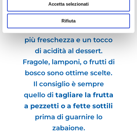
Accetta selezionati
dessert
. Di certo
aggiungere della
frutta
Rifiuta
fresca
permette di donare
più freschezza e un tocco
di acidità al dessert.
Fragole, lamponi, o frutti di
bosco sono ottime scelte.
Il consiglio è sempre
quello di
tagliare la frutta
a pezzetti o a fette sottili
prima di guarnire lo
zabaione.