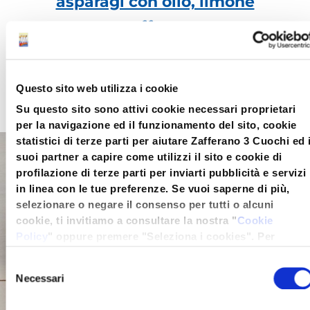
asparagi con olio, limone
e zafferano
,
accompagnata da uova
sode.
Questo sito web utilizza i cookie
Su questo sito sono attivi cookie necessari proprietari
per la navigazione ed il funzionamento del sito, cookie
statistici di terze parti per aiutare Zafferano 3 Cuochi ed 
suoi partner a capire come utilizzi il sito e cookie di
profilazione di terze parti per inviarti pubblicità e servizi
in linea con le tue preferenze. Se vuoi saperne di più,
selezionare o negare il consenso per tutti o alcuni
cookie, ti invitiamo a consultare la nostra "
Cookie
Policy
" oppure premere "Seleziona i cookies". Per
un'esperienza migliore ti consigliamo di premere
Selezione
"Accetta tutti".
Necessari
del
consenso