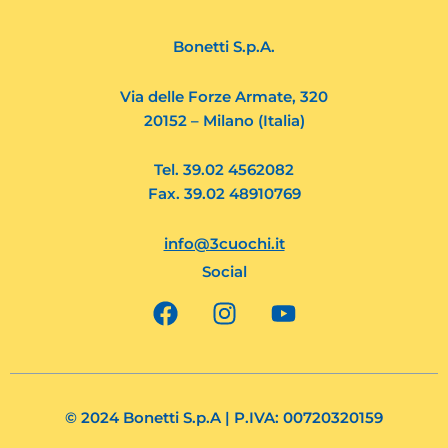
Bonetti S.p.A.
Via delle Forze Armate, 320
20152 – Milano (Italia)
Tel. 39.02 4562082
Fax. 39.02 48910769
info@3cuochi.it
Social
F
I
Y
a
n
o
c
s
u
e
t
t
b
a
u
o
g
b
© 2024 Bonetti S.p.A | P.IVA: 00720320159
o
r
e