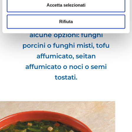
sono diverse opzioni che
Accetta selezionati
puoi considerare al posto
Rifiuta
della pancetta. Ecco
alcune opzioni: funghi
porcini o funghi misti, tofu
affumicato, seitan
affumicato o noci o semi
tostati.