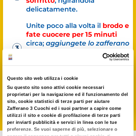
soffritto
, rigirandola
delicatamente.
Unite poco alla volta il
brodo e
fate cuocere per 15 minuti
circa;
aggiungete lo zafferano
e la farina bianca setacciata e
fate cuocere per
altri 5
minuti
.
Questo sito web utilizza i cookie
Togliete dal fuoco
e servite
Su questo sito sono attivi cookie necessari
ben calda.
proprietari per la navigazione ed il funzionamento del
sito, cookie statistici di terze parti per aiutare
Zafferano 3 Cuochi ed i suoi partner a capire come
utilizzi il sito e cookie di profilazione di terze parti
per inviarti pubblicità e servizi in linea con le tue
preferenze. Se vuoi saperne di più, selezionare o