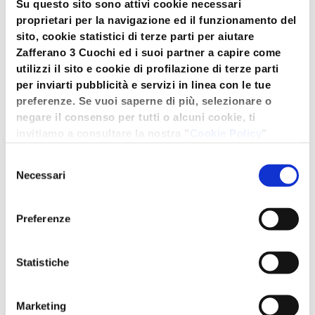
Su questo sito sono attivi cookie necessari
La seconda serie dei pratici Frigo Box di
proprietari per la navigazione ed il funzionamento del
Zafferano 3 Cuochi torna in edicola abbinata alle
sito, cookie statistici di terze parti per aiutare
vostre riviste preferite nella sua nuova grafica, tre
Zafferano 3 Cuochi ed i suoi partner a capire come
nuovi soggetti da collezionare per il gadget che
utilizzi il sito e cookie di profilazione di terze parti
per inviarti pubblicità e servizi in linea con le tue
colora le cucine. Pensato per conservare cibi
preferenze. Se vuoi saperne di più, selezionare o
cucinati e non, è impilabile, può essere lavato
negare il consenso per tutti o alcuni cookie, ti
comodamente in lavastoviglie ed essere
invitiamo a consultare la nostra "
Cookie Policy
"
utilizzato nel microonde e soprattutto è l’ideale
oppure premere "Seleziona i cookies". Per
per il pranzo fuori casa e in ufficio.
Selezione
un'esperienza migliore ti consigliamo di premere
Necessari
del
"Accetta tutti".
Li potete trovare in edicola allegati alle seguenti
consenso
testate:
Preferenze
DI PIÙ CUCINA
del 9 febbraio;
DI PIÙ TV
del 12 febbraio;
Statistiche
DIVA E DONNA
del 13 febbraio;
Marketing
SALE & PEPE
del 23 marzo;