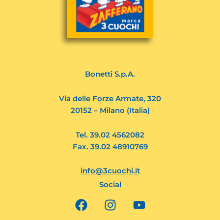
Bonetti S.p.A.
Via delle Forze Armate, 320
20152 – Milano (Italia)
Tel. 39.02 4562082
Fax. 39.02 48910769
info@3cuochi.it
Social
F
I
Y
a
n
o