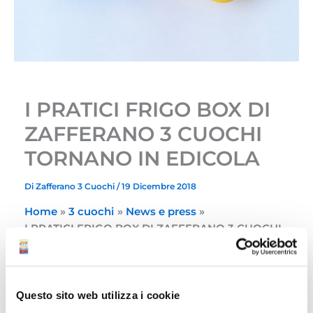
I PRATICI FRIGO BOX DI
ZAFFERANO 3 CUOCHI
TORNANO IN EDICOLA
Di
Zafferano 3 Cuochi
/
19 Dicembre 2018
Home
3 cuochi
News e press
I PRATICI FRIGO BOX DI ZAFFERANO 3 CUOCHI
TORNANO IN EDICOLA
I PRATICI FRIGO BOX DI ZAFFERANO 3 CUOCHI
Questo sito web utilizza i cookie
TORNANO IN EDICOLA