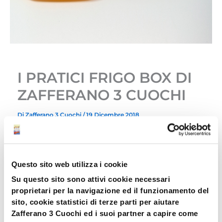
I PRATICI FRIGO BOX DI
ZAFFERANO 3 CUOCHI
Di
Zafferano 3 Cuochi
/
19 Dicembre 2018
Home
3 cuochi
News e press
I PRATICI FRIGO BOX DI ZAFFERANO 3 CUOCHI
Questo sito web utilizza i cookie
I PRATICI FRIGO BOX DI ZAFFERANO 3 CUOCHI
Su questo sito sono attivi cookie necessari
proprietari per la navigazione ed il funzionamento del
Un nuovo gadget di ZAFFERANO 3 CUOCHI
sito, cookie statistici di terze parti per aiutare
colora le vostre cucine: il pratico Frigo Box è
Zafferano 3 Cuochi ed i suoi partner a capire come
pensato per conservare cibi cucinati e non.