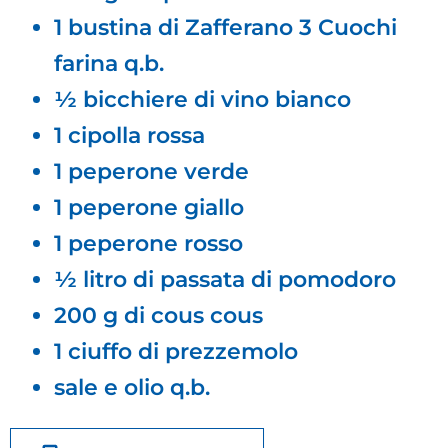
1 bustina di Zafferano 3 Cuochi
farina q.b.
½ bicchiere di vino bianco
1 cipolla rossa
1 peperone verde​
1 peperone giallo
1 peperone rosso​
½ litro di passata di pomodoro​
200 g di cous cous​
1 ciuffo di prezzemolo
sale e olio q.b.