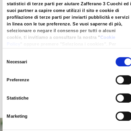
statistici di terze parti per aiutare Zafferano 3 Cuochi ed 
Se desiderate una
versione
suoi partner a capire come utilizzi il sito e cookie di
profilazione di terze parti per inviarti pubblicità e servizi
di mare
, provate questo
in linea con le tue preferenze. Se vuoi saperne di più,
cous cous mediterraneo
,
selezionare o negare il consenso per tutti o alcuni
cookie, ti invitiamo a consultare la nostra "
Cookie
dove sul letto dorato del
Policy
" oppure premere "Seleziona i cookies". Per
vostro cous cous allo
un'esperienza migliore ti consigliamo di premere
Selezione
"Accetta tutti".
zafferano adagerete dei
Necessari
del
consenso
filetti di sgombro con
Preferenze
avocado e pomodorini.
Perfetto anche d’estate!
Statistiche
Marketing