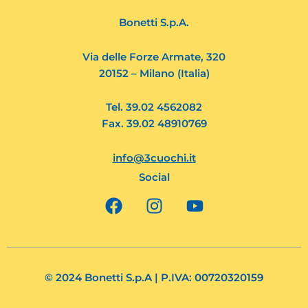
Bonetti S.p.A.
Via delle Forze Armate, 320
20152 – Milano (Italia)
Tel. 39.02 4562082
Fax. 39.02 48910769
info@3cuochi.it
Social
F
I
Y
a
n
o
c
s
u
e
t
t
b
a
u
o
g
b
© 2024 Bonetti S.p.A | P.IVA: 00720320159
o
r
e