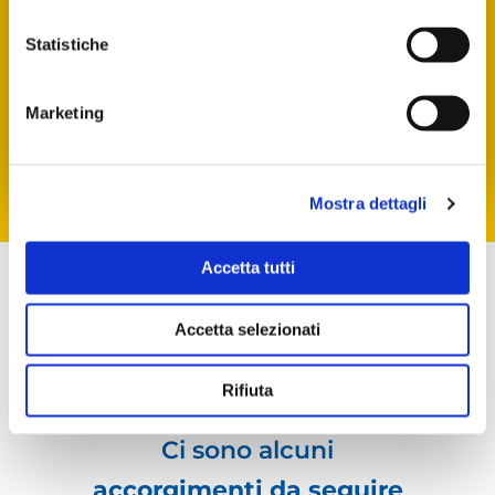
di carta e nello stampo per
muffin.
Infornate a 180° a
Statistiche
forno statico per circa 40
minuti.
Marketing
Mostra dettagli
Accetta tutti
3 CUOCHI
Accetta selezionati
CONSIGLIA
Rifiuta
Ci sono alcuni
accorgimenti da seguire