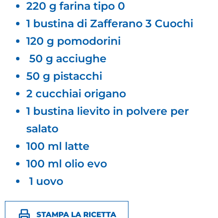
220 g farina tipo 0
1 bustina di Zafferano 3 Cuochi
120 g pomodorini
50 g acciughe
50 g pistacchi
2 cucchiai origano
1 bustina lievito in polvere per
salato
100 ml latte
100 ml olio evo
1 uovo
STAMPA LA RICETTA