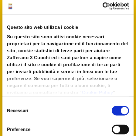
coltello. In una ciotola versate
la farina
setacciata
, il lievito e
due cucchiai pieni di origano
Questo sito web utilizza i cookie
poi mescolate bene.
Su questo sito sono attivi cookie necessari
proprietari per la navigazione ed il funzionamento del
Aggiungete l’olio ed il latte,
sito, cookie statistici di terze parti per aiutare
nel quale avrete
sciolto una
Zafferano 3 Cuochi ed i suoi partner a capire come
bustina di zafferano
.
utilizzi il sito e cookie di profilazione di terze parti
Mescolate nuovamente.
per inviarti pubblicità e servizi in linea con le tue
preferenze. Se vuoi saperne di più, selezionare o
negare il consenso per tutti o alcuni cookie, ti
Infine
aggiungete
l’uovo i
invitiamo a consultare la nostra "
Cookie Policy
"
pomodori, le acciughe ed i
oppure premere "Seleziona i cookies". Per
Selezione
pistacchi continuando ad
un'esperienza migliore ti consigliamo di premere
Necessari
del
"Accetta tutti".
amalgamare bene il tutto.
consenso
Preferenze
Mettete l’impasto in pirottini