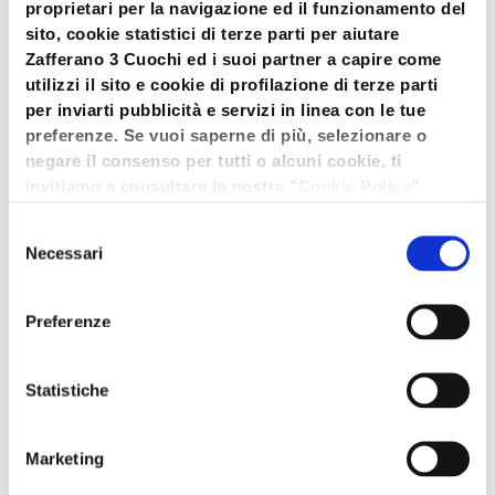
proprietari per la navigazione ed il funzionamento del
sito, cookie statistici di terze parti per aiutare
Zafferano 3 Cuochi ed i suoi partner a capire come
Biscotti cocco e zafferano
utilizzi il sito e cookie di profilazione di terze parti
per inviarti pubblicità e servizi in linea con le tue
Wp-Ed1tore-3Cuochi
/
17 Giugno 2026
preferenze. Se vuoi saperne di più, selezionare o
I biscotti cocco e zafferano sono piccoli dolcetti
negare il consenso per tutti o alcuni cookie, ti
dal gusto delicato ma originale. Il sapore
invitiamo a consultare la nostra "
Cookie Policy
"
esotico del cocco si unisce
oppure premere "Seleziona i cookies". Per
Selezione
un'esperienza migliore ti consigliamo di premere
Necessari
del
"Accetta tutti".
consenso
Preferenze
Statistiche
Marketing