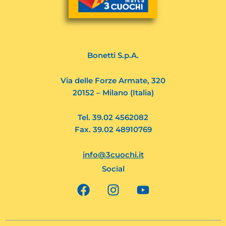
Bonetti S.p.A.
Via delle Forze Armate, 320
20152 – Milano (Italia)
Tel. 39.02 4562082
Fax. 39.02 48910769
info@3cuochi.it
Social
F
I
Y
a
n
o
c
s
u
e
t
t